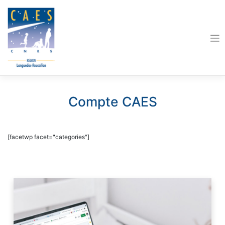
Skip
to
content
Compte CAES
[facetwp facet="categories"]