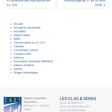
Ouverture des inscriptions en
Futuroscope du 27 au 30 avril
de
A.L.S.H.
2026
l’article
Accueil
Accueil du secrétariat
Actualités
Appel à idées
BAFA
Centres aérés ou A.L.S.H.
Colonies
Commission Culture
Compte CAES
Enfance
Formulaires demande ENFANCE
Séjours scolaires
Sorties
Stages thématiques
LES CLAS & SERAS
Région Languedoc-
Roussillon
CLAS DE BANYULS
Bâtiment C - Campus
CLAS DE MONTPELLIER
CNRS
CLAS DE PERPIGNAN