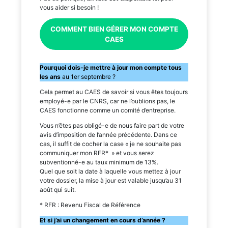
vous aider si besoin !
COMMENT BIEN GÉRER MON COMPTE
CAES
Pourquoi dois-je mettre à jour mon compte tous
les ans
au 1er septembre ?
Cela permet au CAES de savoir si vous êtes toujours
employé-e par le CNRS, car ne l’oublions pas, le
CAES fonctionne comme un comité d’entreprise.
Vous n’êtes pas obligé-e de nous faire part de votre
avis d’imposition de l’année précédente. Dans ce
cas, il suffit de cocher la case « je ne souhaite pas
communiquer mon RFR* » et vous serez
subventionné-e au taux minimum de 13%.
Quel que soit la date à laquelle vous mettez à jour
votre dossier, la mise à jour est valable jusqu’au 31
août qui suit.
* RFR : Revenu Fiscal de Référence
Et si j’ai un changement en cours d’année ?