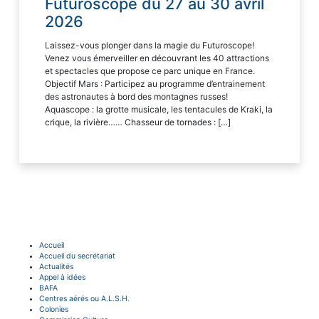
Futuroscope du 27 au 30 avril
2026
Laissez-vous plonger dans la magie du Futuroscope!
Venez vous émerveiller en découvrant les 40 attractions
et spectacles que propose ce parc unique en France.
Objectif Mars : Participez au programme d’entrainement
des astronautes à bord des montagnes russes!
Aquascope : la grotte musicale, les tentacules de Kraki, la
crique, la rivière…… Chasseur de tornades : […]
Accueil
Accueil du secrétariat
Actualités
Appel à idées
BAFA
Centres aérés ou A.L.S.H.
Colonies