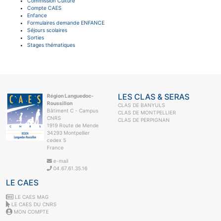
Commission Culture
Compte CAES
Enfance
Formulaires demande ENFANCE
Séjours scolaires
Sorties
Stages thématiques
LES CLAS & SERAS
Région Languedoc-
Roussillon
CLAS DE BANYULS
Bâtiment C - Campus
CLAS DE MONTPELLIER
CNRS
CLAS DE PERPIGNAN
1919 Route de Mende
34293 Montpellier
cedex 5
France
e-mail
04.67.61.35.16
LE CAES
LE CAES MAG
LE CAES DU CNRS
MON COMPTE