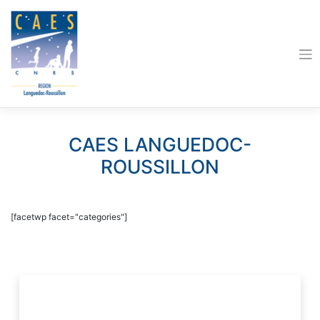
Skip
to
content
CAES LANGUEDOC-
ROUSSILLON
[facetwp facet="categories"]